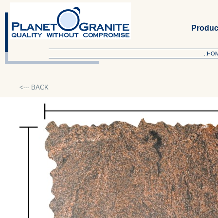
Produc
.:HO
<--- BACK