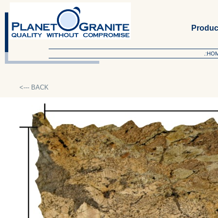
Produc
.:HO
<--- BACK