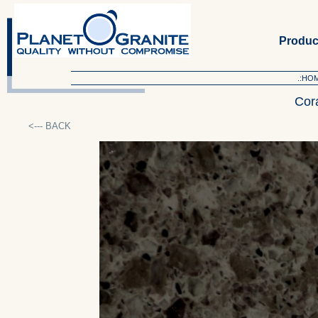
Produc
.:HO
Cor
<--- BACK